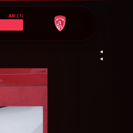
AR
EN